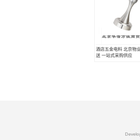
酒店五金电料 北京物
送 一站式采购供应
Develop