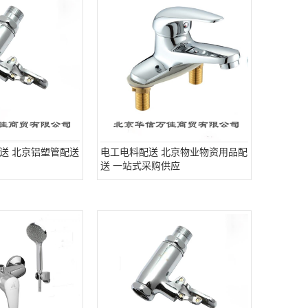
送 北京铝塑管配送
电工电料配送 北京物业物资用品配
送 一站式采购供应