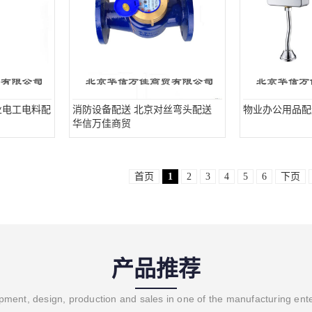
业电工电料配
消防设备配送 北京对丝弯头配送
物业办公用品配
华信万佳商贸
首页
1
2
3
4
5
6
下页
产品推荐
ment, design, production and sales in one of the manufacturing ent