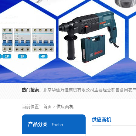
热门搜索：
当前位置：
首页
>
供应商机
供应商机
产品分类
Product