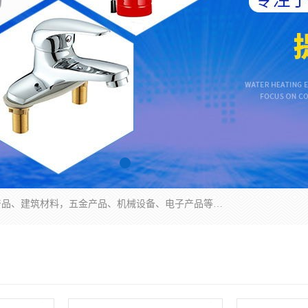
北京华信万佳商贸有限公司主要经营销售食用农产品、建筑材料，五金产品、机械设备、电子产品等。 我们有好的产品和专业的销售和技术团队，始终为客户提供好的产品和技术支持、健全的售后服务，如果您对我公司的产品服务有兴趣，期待您在线留言或者来电咨询!