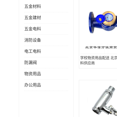
五金材料
五金建材
五金电料
消防设备
电工电料
学校物资用品配送 北
防漏阀
料供应商
物资用品
办公用品