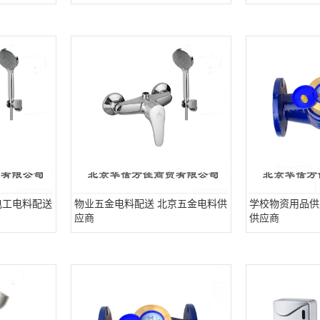
电工电料配送
物业五金电料配送 北京五金电料供
学校物资用品供
应商
供应商