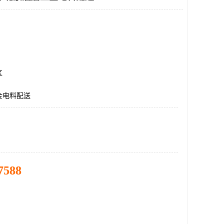
区
金电料配送
7588