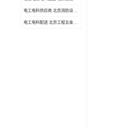
电工电料供应商 北京消防设备 一站式采购供应
电工电料配送 北京工程五金材料配送 华信万佳商贸