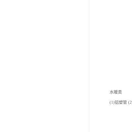
水暖类
(1)铝塑管 (