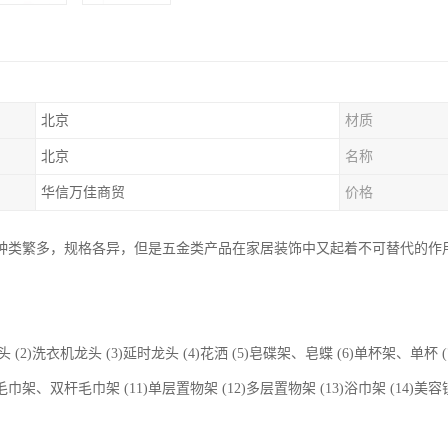
北京
材质
北京
名称
华信万佳商贸
价格
种类繁多，规格各异，但是五金类产品在家居装饰中又起着不可替代的作
。
头 (2)洗衣机龙头 (3)延时龙头 (4)花洒 (5)皂碟架、皂蝶 (6)单杯架、单杯
杆毛巾架、双杆毛巾架 (11)单层置物架 (12)多层置物架 (13)浴巾架 (14)美容镜 