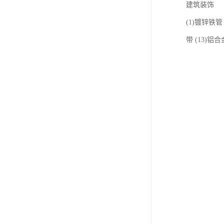
建筑装饰
(1)镀锌铁管 
带 (13)铝