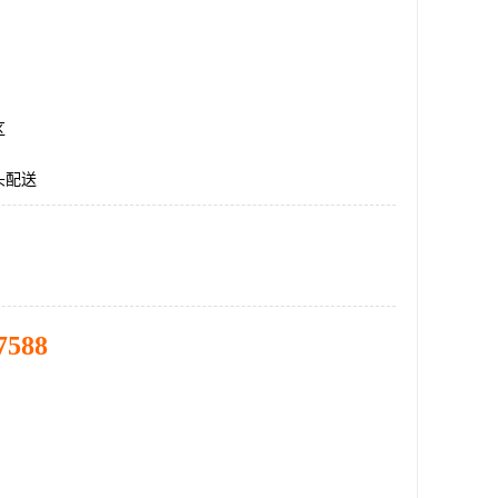
区
头配送
7588