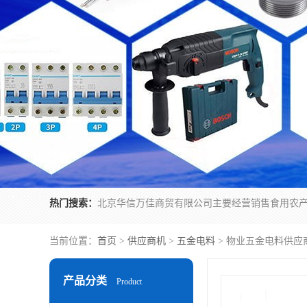
热门搜索：
当前位置：
首页
>
供应商机
>
五金电料
> 物业五金电料供应
产品分类
Product