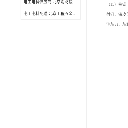
电工电料供应商 北京消防设备 一站式采购供应
（15）拉铆
电工电料配送 北京工程五金材料配送 华信万佳商贸
射钉、铁皮
油灰刀、灰