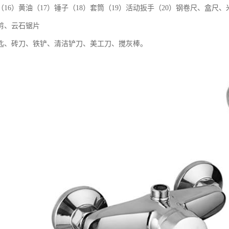
（16）黄油（17）锤子（18）套筒（19）活动扳手（20）钢卷尺、盒尺、
剪、云石锯片
匙、砖刀、铁铲、清洁铲刀、美工刀、搅灰棒。