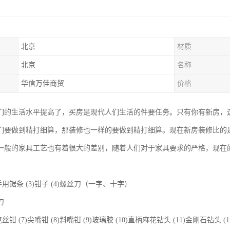
北京
材质
北京
名称
华信万佳商贸
价格
们的生活水平提高了，买房是现代人们生活的件要任务。只有你有新房，
们要做到精打细算，那装修也一样的要做到精打细算。现在新房装修比的
一般的家具工艺也有着很大的差别，随着人们对于家具要求的严格，现在
2)手用锯条 (3)钳子 (4)螺丝刀（一字、十字）
刀
6)克丝钳 (7)尖嘴钳 (8)斜嘴钳 (9)玻璃胶 (10)直柄麻花钻头 (11)金刚石钻