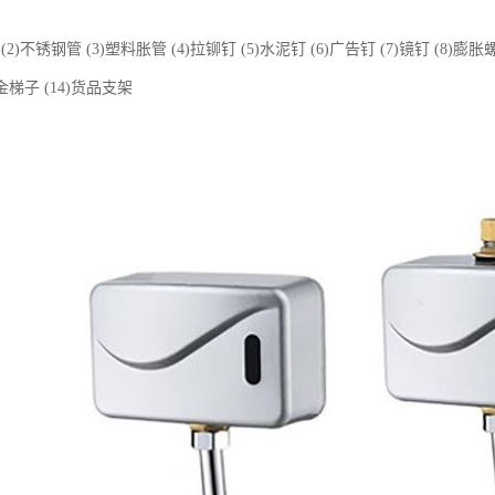
(2)不锈钢管 (3)塑料胀管 (4)拉铆钉 (5)水泥钉 (6)广告钉 (7)镜钉 (8)膨胀
合金梯子 (14)货品支架