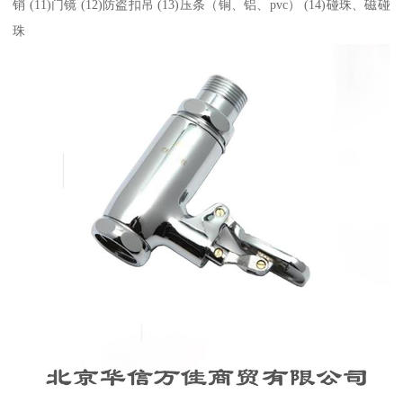
销 (11)门镜 (12)防盗扣吊 (13)压条（铜、铝、pvc） (14)碰珠、磁碰
珠