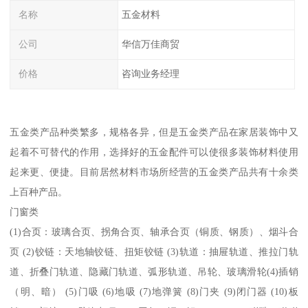
名称
五金材料
公司
华信万佳商贸
价格
咨询业务经理
五金类产品种类繁多，规格各异，但是五金类产品在家居装饰中又
起着不可替代的作用，选择好的五金配件可以使很多装饰材料使用
起来更、便捷。目前居然材料市场所经营的五金类产品共有十余类
上百种产品。
门窗类
(1)合页：玻璃合页、拐角合页、轴承合页（铜质、钢质）、烟斗合
页 (2)铰链：天地轴铰链、扭矩铰链 (3)轨道：抽屉轨道、推拉门轨
道、折叠门轨道、隐藏门轨道、弧形轨道、吊轮、玻璃滑轮(4)插销
（明、暗） (5)门吸 (6)地吸 (7)地弹簧 (8)门夹 (9)闭门器 (10)板