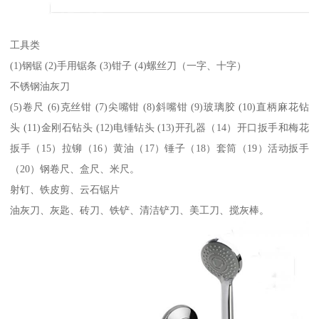
工具类
(1)钢锯 (2)手用锯条 (3)钳子 (4)螺丝刀（一字、十字）
不锈钢油灰刀
(5)卷尺 (6)克丝钳 (7)尖嘴钳 (8)斜嘴钳 (9)玻璃胶 (10)直柄麻花钻
头 (11)金刚石钻头 (12)电锤钻头 (13)开孔器（14）开口扳手和梅花
扳手（15）拉铆（16）黄油（17）锤子（18）套筒（19）活动扳手
（20）钢卷尺、盒尺、米尺。
射钉、铁皮剪、云石锯片
油灰刀、灰匙、砖刀、铁铲、清洁铲刀、美工刀、搅灰棒。