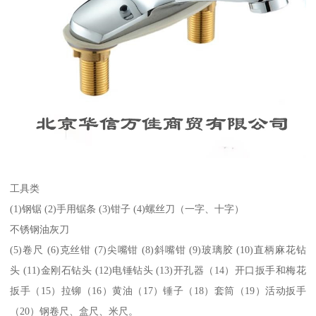
工具类
(1)钢锯 (2)手用锯条 (3)钳子 (4)螺丝刀（一字、十字）
不锈钢油灰刀
(5)卷尺 (6)克丝钳 (7)尖嘴钳 (8)斜嘴钳 (9)玻璃胶 (10)直柄麻花钻
头 (11)金刚石钻头 (12)电锤钻头 (13)开孔器（14）开口扳手和梅花
扳手（15）拉铆（16）黄油（17）锤子（18）套筒（19）活动扳手
（20）钢卷尺、盒尺、米尺。