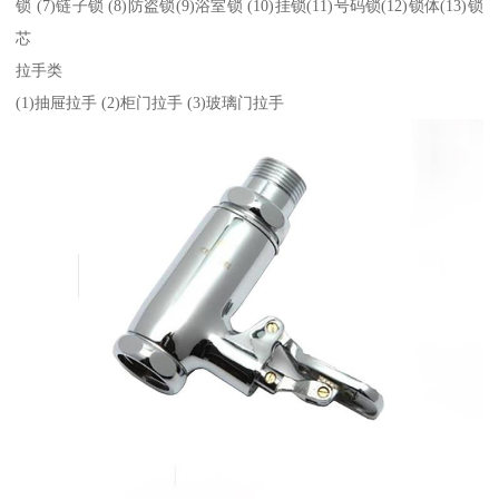
锁 (7)链子锁 (8)防盗锁(9)浴室锁 (10)挂锁(11)号码锁(12)锁体(13)锁
芯
拉手类
(1)抽屉拉手 (2)柜门拉手 (3)玻璃门拉手