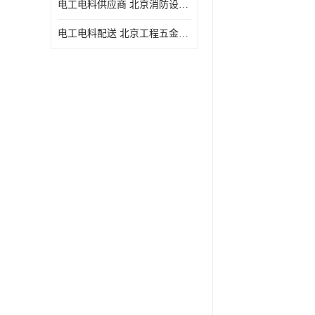
电工电料供应商 北京消防设备 一站式采购供应
电工电料配送 北京工程五金材料配送 华信万佳商贸