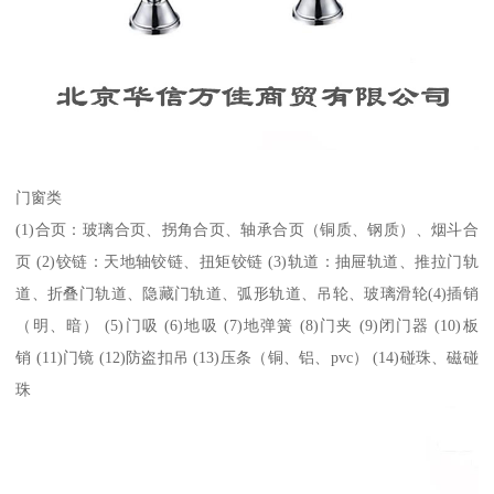
门窗类
(1)合页：玻璃合页、拐角合页、轴承合页（铜质、钢质）、烟斗合
页 (2)铰链：天地轴铰链、扭矩铰链 (3)轨道：抽屉轨道、推拉门轨
道、折叠门轨道、隐藏门轨道、弧形轨道、吊轮、玻璃滑轮(4)插销
（明、暗） (5)门吸 (6)地吸 (7)地弹簧 (8)门夹 (9)闭门器 (10)板
销 (11)门镜 (12)防盗扣吊 (13)压条（铜、铝、pvc） (14)碰珠、磁碰
珠