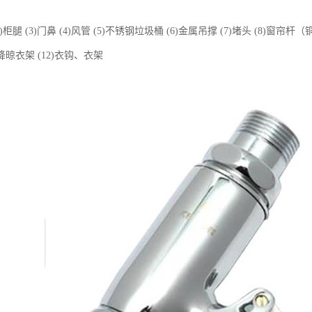
(2)柜腿 (3)门鼻 (4)风管 (5)不锈钢垃圾桶 (6)金属吊撑 (7)堵头 (8)窗
升降晾衣架 (12)衣钩、衣架