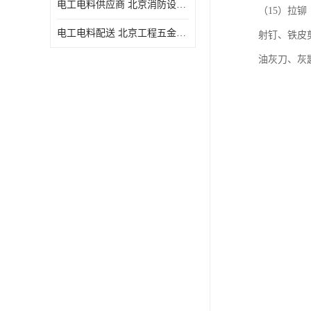
电工电料供应商 北京消防设备 一站式采购供应
（15）拉铆
电工电料配送 北京工程五金材料配送 华信万佳商贸
射钉、铁皮
油灰刀、灰