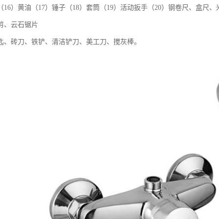
（16）黄油（17）锤子（18）套筒（19）活动扳手（20）钢卷尺、盒尺、
剪、云石锯片
匙、砖刀、铁铲、清洁铲刀、美工刀、搅灰棒。