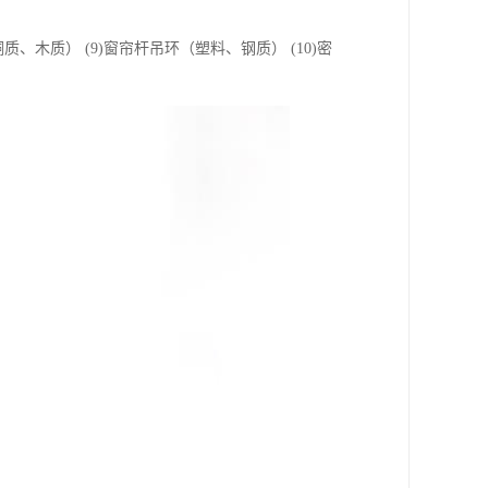
帘杆（铜质、木质） (9)窗帘杆吊环（塑料、钢质） (10)密