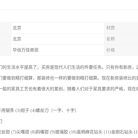
北京
材质
北京
名称
华信万佳商贸
价格
们的生活水平提高了，买房是现代人们生活的件要任务。只有你有新房，
们要做到精打细算，那装修也一样的要做到精打细算。现在新房装修比的
一般的家具工艺也有着很大的差别，随着人们对于家具要求的严格，现在
2)手用锯条 (3)钳子 (4)螺丝刀（一字、十字）
刀
6)克丝钳 (7)尖嘴钳 (8)斜嘴钳 (9)玻璃胶 (10)直柄麻花钻头 (11)金刚石钻