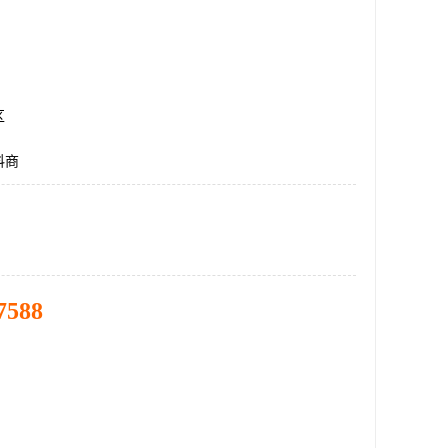
区
料商
7588