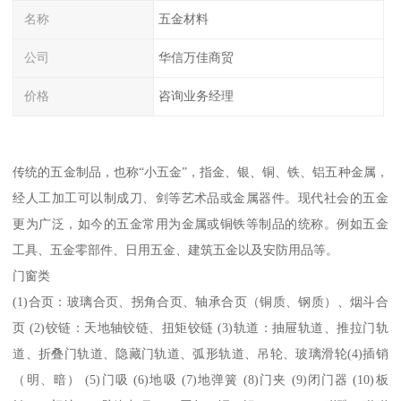
名称
五金材料
公司
华信万佳商贸
价格
咨询业务经理
传统的五金制品，也称“小五金”，指金、银、铜、铁、铝五种金属，
经人工加工可以制成刀、剑等艺术品或金属器件。现代社会的五金
更为广泛，如今的五金常用为金属或铜铁等制品的统称。例如五金
工具、五金零部件、日用五金、建筑五金以及安防用品等。
门窗类
(1)合页：玻璃合页、拐角合页、轴承合页（铜质、钢质）、烟斗合
页 (2)铰链：天地轴铰链、扭矩铰链 (3)轨道：抽屉轨道、推拉门轨
道、折叠门轨道、隐藏门轨道、弧形轨道、吊轮、玻璃滑轮(4)插销
（明、暗） (5)门吸 (6)地吸 (7)地弹簧 (8)门夹 (9)闭门器 (10)板