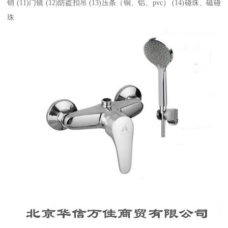
销 (11)门镜 (12)防盗扣吊 (13)压条（铜、铝、pvc） (14)碰珠、磁碰
珠