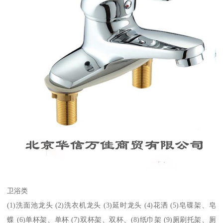
卫浴类
(1)洗面池龙头 (2)洗衣机龙头 (3)延时龙头 (4)花洒 (5)皂碟架、皂
蝶 (6)单杯架、单杯 (7)双杯架、双杯、(8)纸巾架 (9)厕刷托架、厕