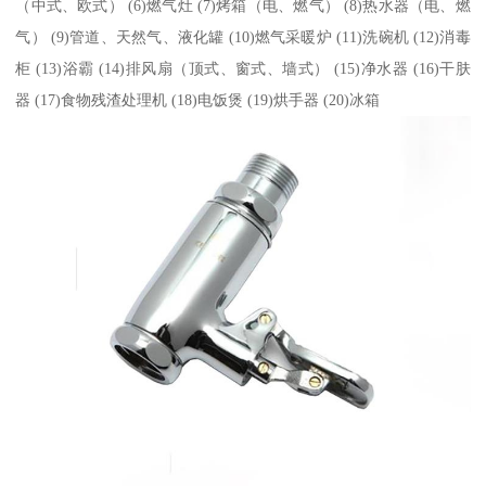
（中式、欧式） (6)燃气灶 (7)烤箱（电、燃气） (8)热水器（电、燃
气） (9)管道、天然气、液化罐 (10)燃气采暖炉 (11)洗碗机 (12)消毒
柜 (13)浴霸 (14)排风扇（顶式、窗式、墙式） (15)净水器 (16)干肤
器 (17)食物残渣处理机 (18)电饭煲 (19)烘手器 (20)冰箱