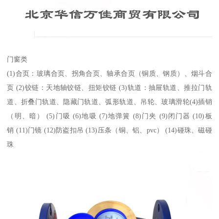
门窗类
(1)合页：玻璃合页、拐角合页、轴承合页（铜质、钢质）、烟斗合
页 (2)铰链：天地轴铰链、扭矩铰链 (3)轨道：抽屉轨道、推拉门轨
道、折叠门轨道、隐藏门轨道、弧形轨道、吊轮、玻璃滑轮(4)插销
（明、暗） (5)门吸 (6)地吸 (7)地弹簧 (8)门夹 (9)闭门器 (10)板
销 (11)门镜 (12)防盗扣吊 (13)压条（铜、铝、pvc） (14)碰珠、磁碰
珠