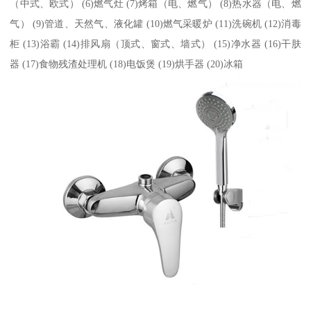
（中式、欧式） (6)燃气灶 (7)烤箱（电、燃气） (8)热水器（电、燃
气） (9)管道、天然气、液化罐 (10)燃气采暖炉 (11)洗碗机 (12)消毒
柜 (13)浴霸 (14)排风扇（顶式、窗式、墙式） (15)净水器 (16)干肤
器 (17)食物残渣处理机 (18)电饭煲 (19)烘手器 (20)冰箱