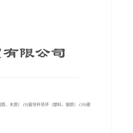
帘杆（铜质、木质） (9)窗帘杆吊环（塑料、钢质） (10)密