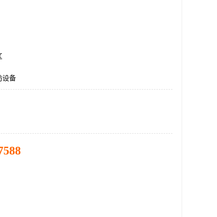
区
防设备
7588