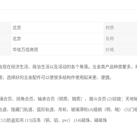
北京
材质
北京
名称
华信万佳商贸
价格
出现在经济生活、政治生活以及活动的各个角落。五金类产品种类繁多，
用，选择好的五金配件可以使很多结构件使用起来更、便捷。
玻璃合页、拐角合页、轴承合页（铜质、钢质）、烟斗合页 (2)铰链：天地
、隐藏门轨道、弧形轨道、吊轮、玻璃滑轮(4)插销（明、暗） (5)门吸 (6)地吸
镜 (12)防盗扣吊 (13)压条（铜、铝、pvc） (14)碰珠、磁碰珠