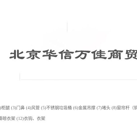
(2)柜腿 (3)门鼻 (4)风管 (5)不锈钢垃圾桶 (6)金属吊撑 (7)堵头 (8)窗
升降晾衣架 (12)衣钩、衣架