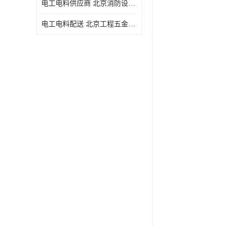
电工电料供应商 北京消防设备 一站式采购供应
电工电料配送 北京工程五金材料配送 华信万佳商贸