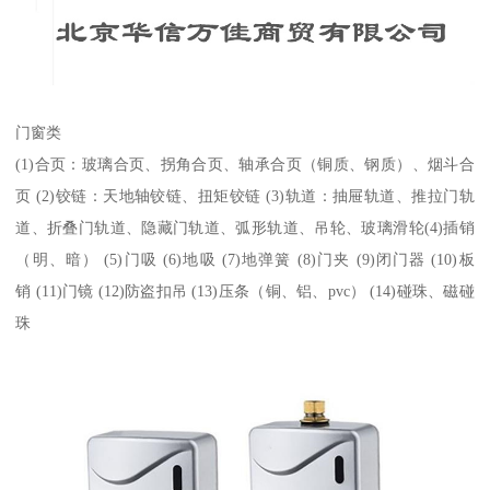
门窗类
(1)合页：玻璃合页、拐角合页、轴承合页（铜质、钢质）、烟斗合
页 (2)铰链：天地轴铰链、扭矩铰链 (3)轨道：抽屉轨道、推拉门轨
道、折叠门轨道、隐藏门轨道、弧形轨道、吊轮、玻璃滑轮(4)插销
（明、暗） (5)门吸 (6)地吸 (7)地弹簧 (8)门夹 (9)闭门器 (10)板
销 (11)门镜 (12)防盗扣吊 (13)压条（铜、铝、pvc） (14)碰珠、磁碰
珠