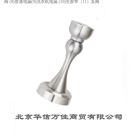
阀 (8)普通地漏(9)洗衣机地漏 (10)生胶带（11）泵阀