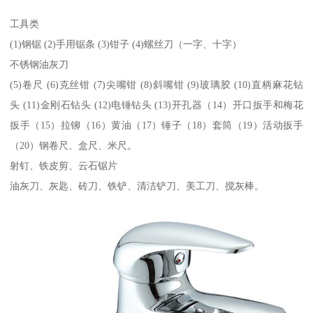
工具类
(1)钢锯 (2)手用锯条 (3)钳子 (4)螺丝刀（一字、十字）
不锈钢油灰刀
(5)卷尺 (6)克丝钳 (7)尖嘴钳 (8)斜嘴钳 (9)玻璃胶 (10)直柄麻花钻
头 (11)金刚石钻头 (12)电锤钻头 (13)开孔器（14）开口扳手和梅花
扳手（15）拉铆（16）黄油（17）锤子（18）套筒（19）活动扳手
（20）钢卷尺、盒尺、米尺。
射钉、铁皮剪、云石锯片
油灰刀、灰匙、砖刀、铁铲、清洁铲刀、美工刀、搅灰棒。