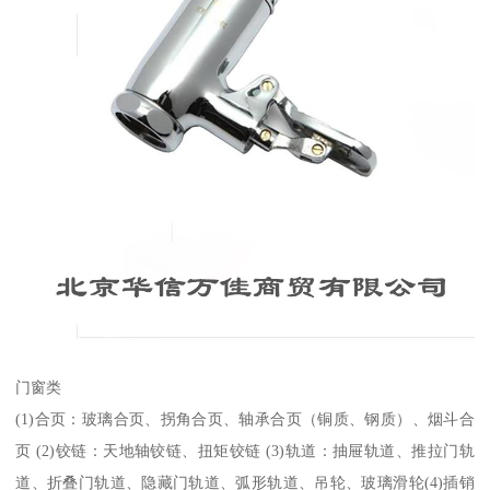
门窗类
(1)合页：玻璃合页、拐角合页、轴承合页（铜质、钢质）、烟斗合
页 (2)铰链：天地轴铰链、扭矩铰链 (3)轨道：抽屉轨道、推拉门轨
道、折叠门轨道、隐藏门轨道、弧形轨道、吊轮、玻璃滑轮(4)插销