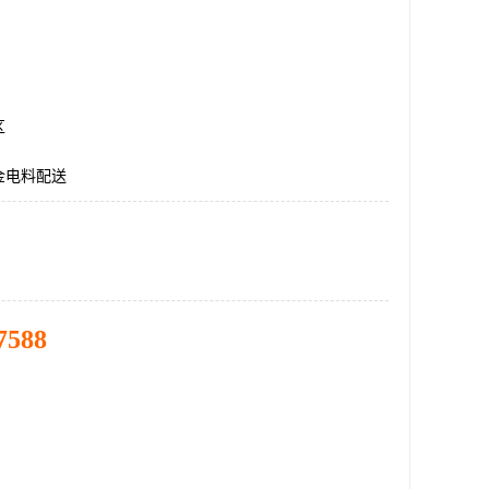
区
金电料配送
7588