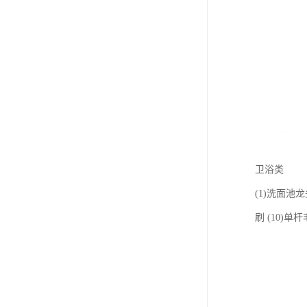
卫浴类
(1)洗面池龙
刷 (10)单