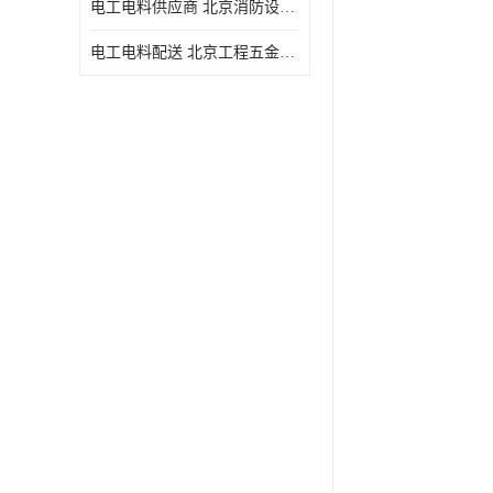
电工电料供应商 北京消防设备 一站式采购供应
电工电料配送 北京工程五金材料配送 华信万佳商贸