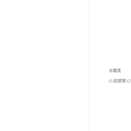
水暖类
(1)铝塑管 (