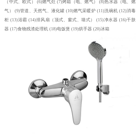
（中式、欧式） (6)燃气灶 (7)烤箱（电、燃气） (8)热水器（电、燃
气） (9)管道、天然气、液化罐 (10)燃气采暖炉 (11)洗碗机 (12)消毒
柜 (13)浴霸 (14)排风扇（顶式、窗式、墙式） (15)净水器 (16)干肤
器 (17)食物残渣处理机 (18)电饭煲 (19)烘手器 (20)冰箱