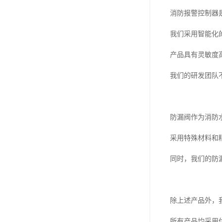
消防报警控制器
我们采用智能化
产品具有灵敏度
我们的研发团队
防漏阀作为消防
采用特殊材料和
同时，我们的防
除上述产品外，
所有产品均采用