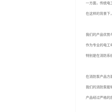
一方面，传统电
在这样的背景下
我们的产品优势
作为专业的电工
特别是在消防系
在消防泵产品方
我们的消防泵能
产品经过严格的