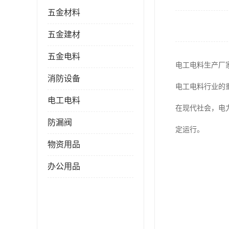
五金材料
五金建材
五金电料
电工电料生产厂
消防设备
电工电料行业的
电工电料
在现代社会，电
防漏阀
定运行。
物资用品
办公用品