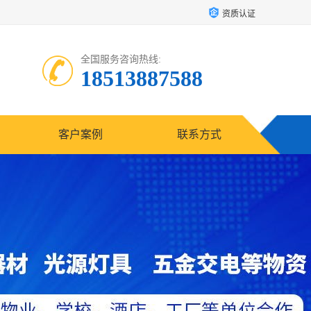
资质认证
全国服务咨询热线:
18513887588
客户案例
联系方式