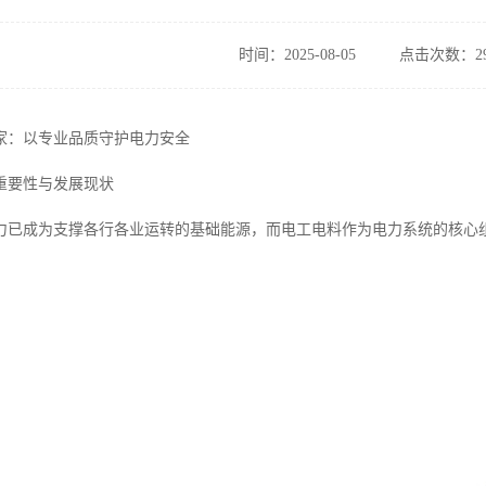
时间：2025-08-05
点击次数：29
家：以专业品质守护电力安全
重要性与发展现状
力已成为支撑各行各业运转的基础能源，而电工电料作为电力系统的核心