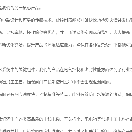
是我们的另一核心产品。
的电路设计和可靠的传感技术，使控制器能够准确快速地检测火情并发出
高、误报率低、操作简便等优点，并可通过网络实现远程监控，大大提高
不断优化算法，提升产品的环境适应能力，确保在各种复杂条件下都能可
水系统中的关键组件，我们的产品在电气控制和密封性能方面达到了行业
精密加工工艺，确保阀门在长期使用过程中不会出现泄漏问题。
漏阀具有响应速度快、控制精准等特点，能够有效防止水资源的浪费，保
我们还生产各类高品质的电线电缆、开关插座、配电箱等常规电工电料产
优质原材料，严格按照国家标准生产，并通过了相关认证检测，确保产品