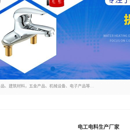
北京华信万佳商贸有限公司主要经营销售食用农产品、建筑材料，五金产品、机械设备、电子产品等。 我们有好的产品和专业的销售和技术团队，始终为客户提供好的产品和技术支持、健全的售后服务，如果您对我公司的产品服务有兴趣，期待您在线留言或者来电咨询!
电工电料生产厂家