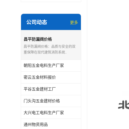
公司动态
更多
昌平防漏阀价格
昌平防漏阀价格：品质与安全的双
重保障在现代建筑消防系统..
朝阳五金电料生产厂家
密云五金材料报价
平谷五金建材工厂
门头沟五金建材价格
大兴电工电料生产厂家
通州物资用品