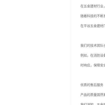
在五金建材行业
随着科技的不断
在平谷五金建材
我们的技术团队
例如，在消防设
时响应，保障安
优质的售后服务
产品的质量固然
我们深知，五金