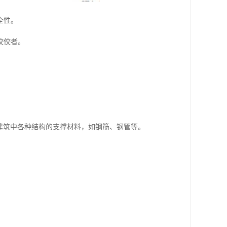
全性。
佼佼者。
以及用于建筑中各种结构的支撑材料，如钢筋、钢管等。