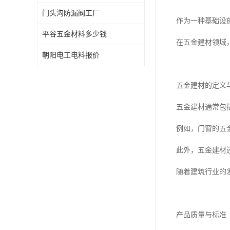
门头沟防漏阀工厂
作为一种基础设
平谷五金材料多少钱
在五金建材领域
朝阳电工电料报价
五金建材的定义
五金建材通常包
例如，门窗的五金
此外，五金建材
随着建筑行业的
产品质量与标准