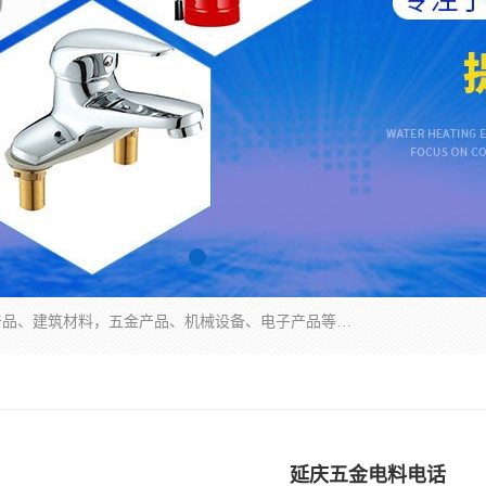
北京华信万佳商贸有限公司主要经营销售食用农产品、建筑材料，五金产品、机械设备、电子产品等。 我们有好的产品和专业的销售和技术团队，始终为客户提供好的产品和技术支持、健全的售后服务，如果您对我公司的产品服务有兴趣，期待您在线留言或者来电咨询!
延庆五金电料电话