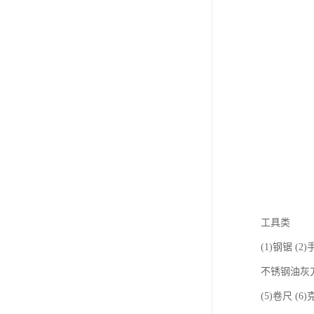
工具类
(1)钢锯 (
不锈钢油灰
(5)卷尺 (