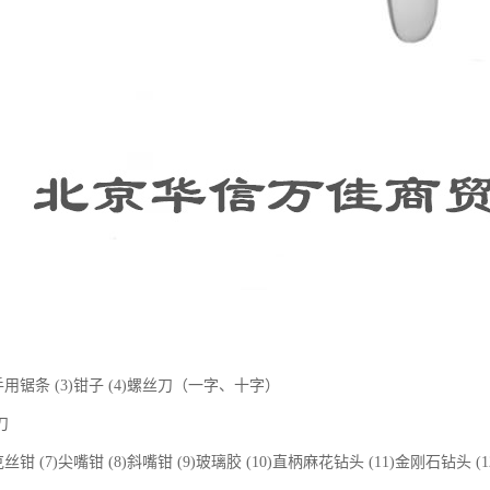
2)手用锯条 (3)钳子 (4)螺丝刀（一字、十字）
刀
6)克丝钳 (7)尖嘴钳 (8)斜嘴钳 (9)玻璃胶 (10)直柄麻花钻头 (11)金刚石钻