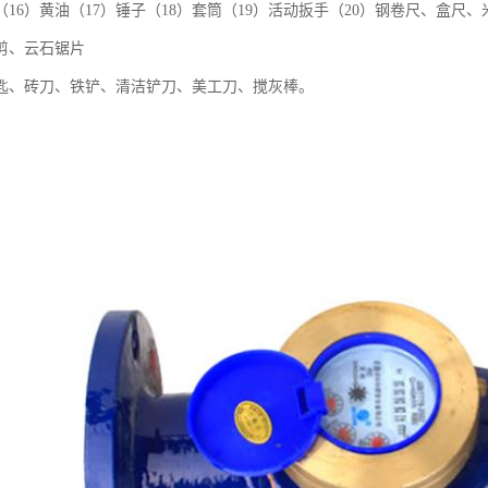
（16）黄油（17）锤子（18）套筒（19）活动扳手（20）钢卷尺、盒尺、
剪、云石锯片
匙、砖刀、铁铲、清洁铲刀、美工刀、搅灰棒。