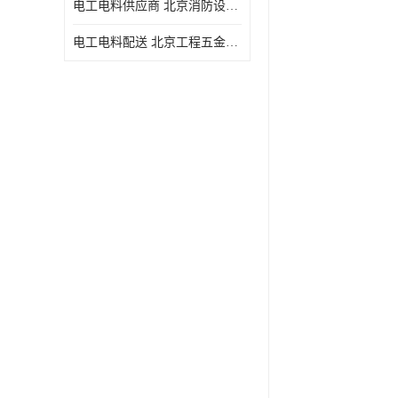
电工电料供应商 北京消防设备 一站式采购供应
电工电料配送 北京工程五金材料配送 华信万佳商贸