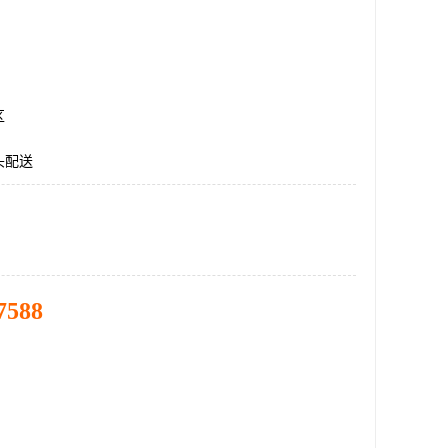
区
头配送
7588