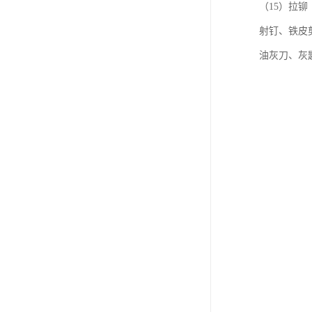
（15）拉铆
射钉、铁皮
油灰刀、灰