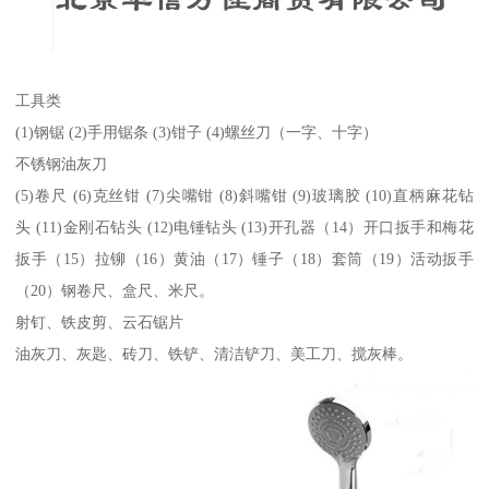
工具类
(1)钢锯 (2)手用锯条 (3)钳子 (4)螺丝刀（一字、十字）
不锈钢油灰刀
(5)卷尺 (6)克丝钳 (7)尖嘴钳 (8)斜嘴钳 (9)玻璃胶 (10)直柄麻花钻
头 (11)金刚石钻头 (12)电锤钻头 (13)开孔器（14）开口扳手和梅花
扳手（15）拉铆（16）黄油（17）锤子（18）套筒（19）活动扳手
（20）钢卷尺、盒尺、米尺。
射钉、铁皮剪、云石锯片
油灰刀、灰匙、砖刀、铁铲、清洁铲刀、美工刀、搅灰棒。