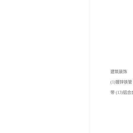
建筑装饰
(1)镀锌铁管 
带 (13)铝