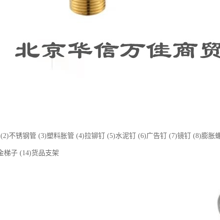
(2)不锈钢管 (3)塑料胀管 (4)拉铆钉 (5)水泥钉 (6)广告钉 (7)镜钉 (8)膨胀
合金梯子 (14)货品支架