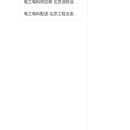
电工电料供应商 北京消防设备 一站式采购供应
电工电料配送 北京工程五金材料配送 华信万佳商贸